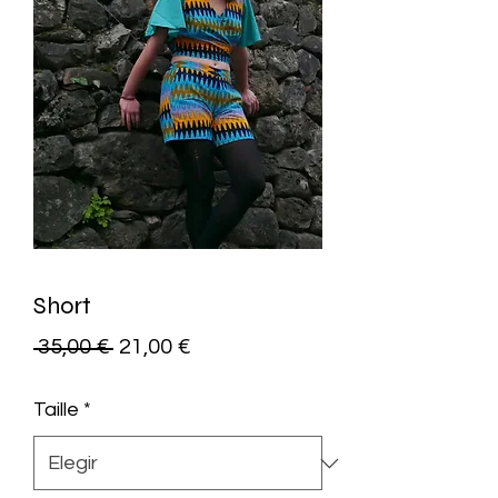
Short
Precio
Precio
 35,00 € 
21,00 €
de
Taille
*
oferta