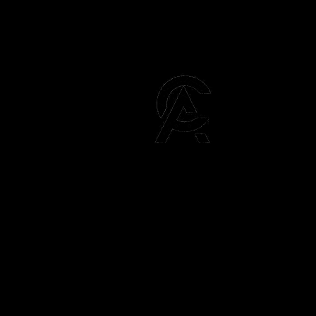
Afroclass
by Sami Diak
AfroClass by Sami Diak est une marq
vêtements wax pour femmes et hom
Retrouvez toute la mode africaine da
showroom près de Toulouse.