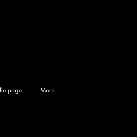
ge
Nouvelle page
Nouvelle page
More
lle page
More