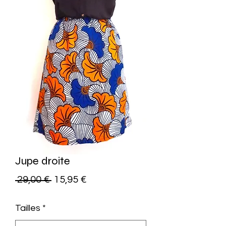
Jupe droite
Precio
Precio
 29,00 € 
15,95 €
de
Tailles
*
oferta