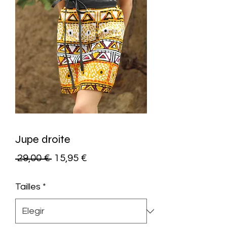
Jupe droite
Precio
Precio
 29,00 € 
15,95 €
de
Tailles
*
oferta