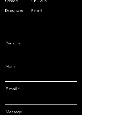
Samedi
​9 h - 21 h
​Dimanche
Fermé
Prénom
Nom
E-mail
Message