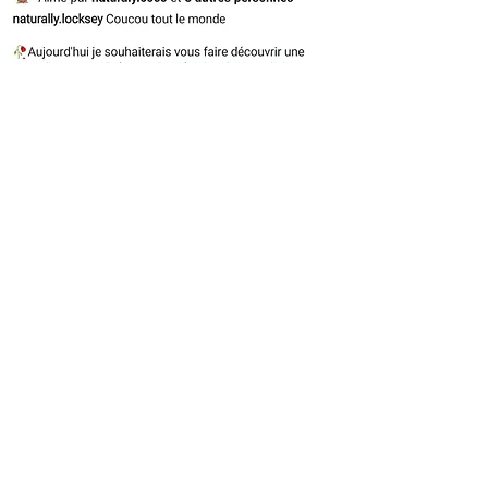
3 Mots nous
définissent:
Originalité
,
Elégance
et
Qualité