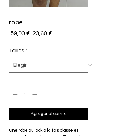
robe
Precio
Precio
 59,00 € 
23,60 €
de
Tailles
*
oferta
Cantidad
*
Agregar al carrito
Une robe au look à la fois classe et