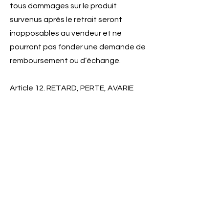
tous dommages sur le produit
survenus après le retrait seront
inopposables au vendeur et ne
pourront pas fonder une demande de
remboursement ou d’échange.
Article 12. RETARD, PERTE, AVARIE
Retard
Aucun retard dans la livraison ne
pourra engager la responsabilité du
vendeur à compter du dépôt du colis
en bureau de poste. Il convient dans
ce cas de vous adresser au service du
transporteur en question.
Par exception, le vendeur permet au
consommateur de pouvoir dénoncer