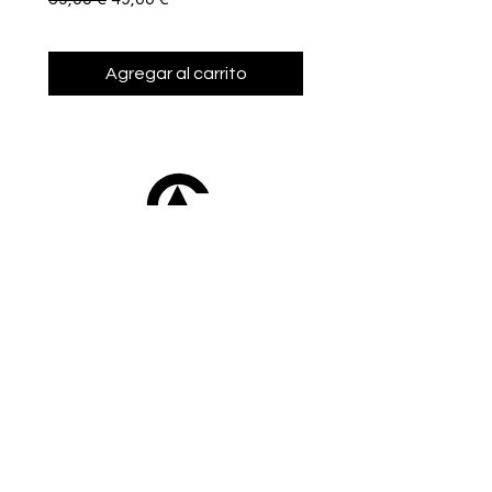
Agregar al carrito
Afroclass
by Sami Diak
AfroClass by Sami Diak est une marque de
vêtements wax pour femmes et hommes.
Retrouvez toute la mode africaine dans notre
showroom près de Toulouse.
Boutique
Homme
Femme