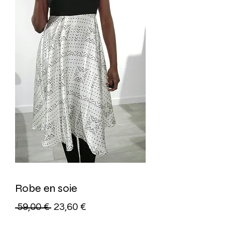
Robe en soie
Precio
Precio
 59,00 € 
23,60 €
de