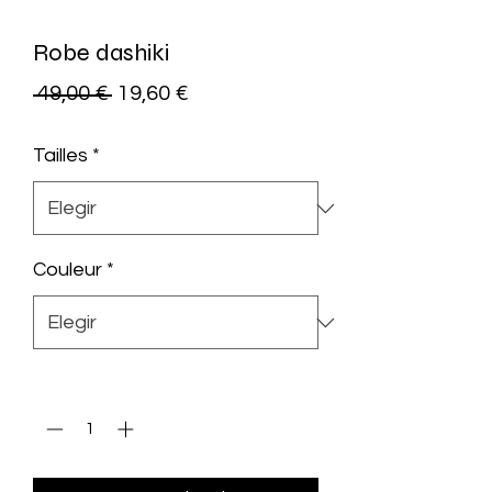
Robe dashiki
Precio
Precio
 49,00 € 
19,60 €
de
Tailles
*
oferta
Couleur
*
Cantidad
*