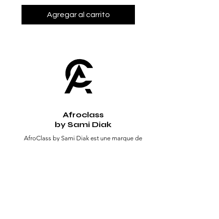
Agregar al carrito
Afroclass
by Sami Diak
AfroClass by Sami Diak est une marque de
vêtements wax pour femmes et hommes.
Retrouvez toute la mode africaine dans notre
showroom près de Toulouse.
Boutique
Homme
Femme
Sacs
Accessoires