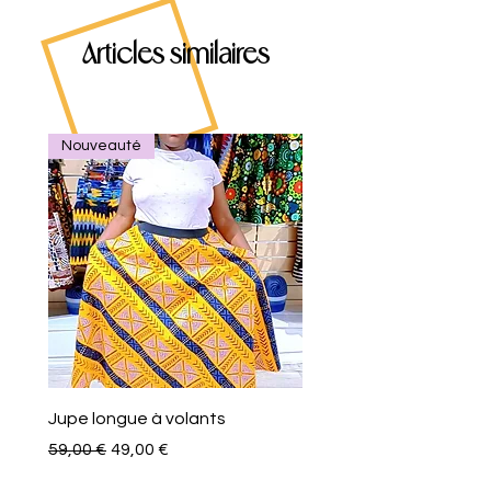
Articles similaires
Nouveauté
Jupe longue à volants
Eventail de poche
Precio
Precio de oferta
Precio
59,00 €
49,00 €
10,00 €