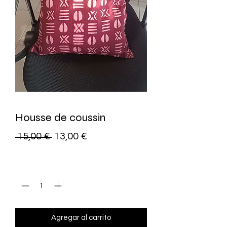
Housse de coussin
Precio
Precio
 15,00 € 
13,00 €
de
Cantidad
*
oferta
Agregar al carrito