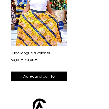
Jupe longue à volants
Eventail de poche
Precio
Precio de oferta
Precio
59,00 €
49,00 €
10,00 €
Agregar al carrito