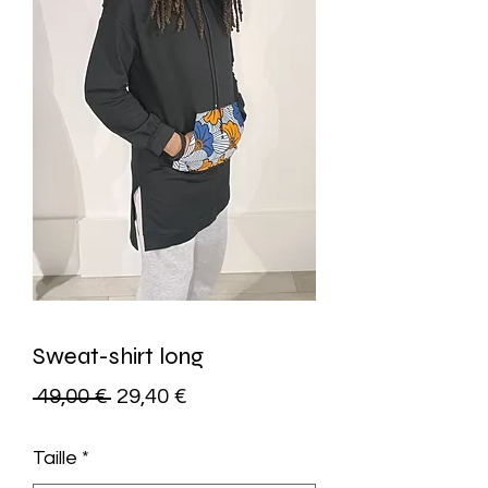
Sweat-shirt long
Precio
Precio
 49,00 € 
29,40 €
de
Taille
*
oferta