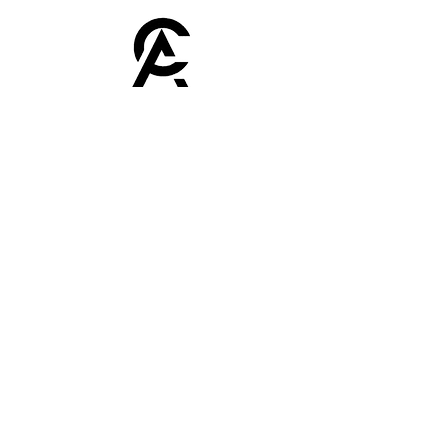
Afroclass
by Sami Diak
AfroClass by Sami Diak est une marque de
vêtements wax pour femmes et hommes.
Retrouvez toute la mode africaine dans notre
showroom près de Toulouse.
Boutique
Homme
Femme
Sacs
Accessoires
Nos huiles
Soldes
Plan du site
Accueil