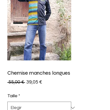
Chemise manches longues
Precio
Precio
 55,00 € 
39,05 €
de
Taille
*
oferta