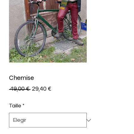
Chemise
Precio
Precio
 49,00 € 
29,40 €
de
Taille
*
oferta