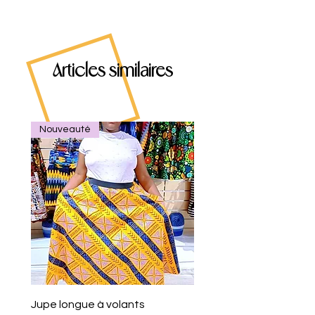
Articles similaires
Nouveauté
Jupe longue à volants
Eventail de poche