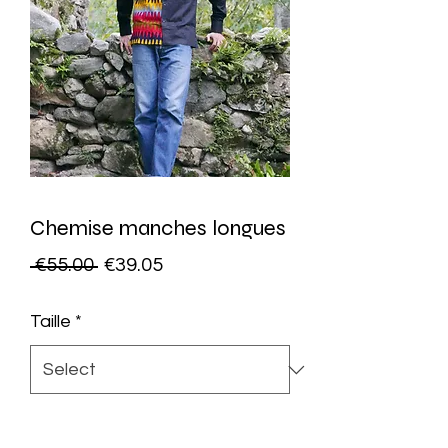
Chemise manches longues
Regular
Sale
 €55.00 
€39.05
Price
Price
Taille
*
Quantity
*