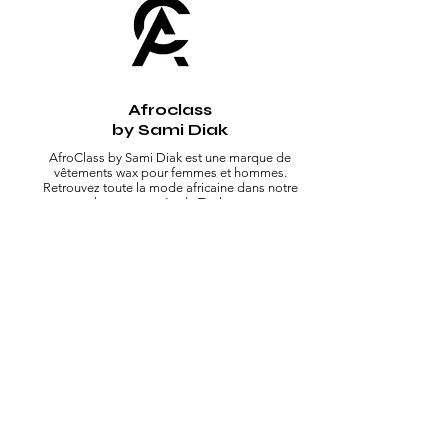
Afroclass
by Sami Diak
AfroClass by Sami Diak est une marque de
vêtements wax pour femmes et hommes.
Retrouvez toute la mode africaine dans notre
showroom près de Toulouse.
Boutique
Homme
Femme
Sacs
Accessoires
Nos huiles
Soldes
Plan du site
Accueil
À propos