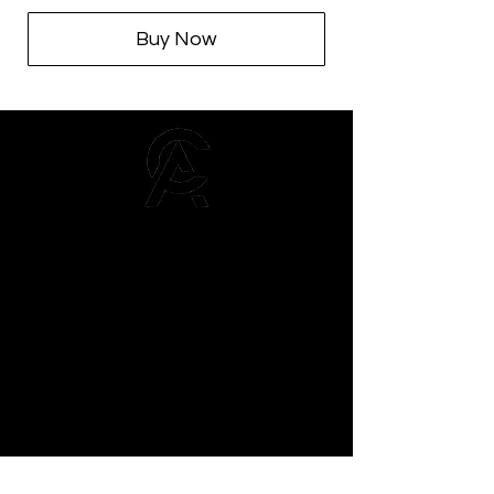
Buy Now
Afroclass
by Sami Diak
AfroClass by Sami Diak est une marque de
vêtements wax pour femmes et hommes.
Retrouvez toute la mode africaine dans notre
showroom près de Toulouse.
Boutique
Homme
Femme
Sacs
Accessoires