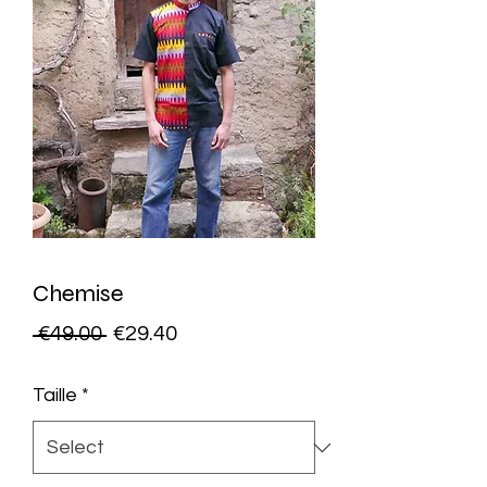
Chemise
Regular
Sale
 €49.00 
€29.40
Price
Price
Taille
*