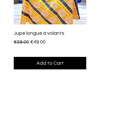
Jupe longue à volants
Eventail de poche
Regular Price
Sale Price
Price
€59.00
€49.00
€10.00
Add to Cart
Afroclass
by Sami Diak