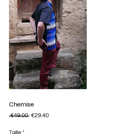
Chemise
Regular
Sale
 €49.00 
€29.40
Price
Price
Taille
*