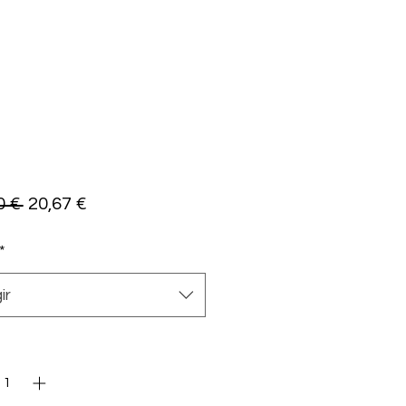
Precio
Precio
0 € 
20,67 €
de
*
oferta
ir
dad
*