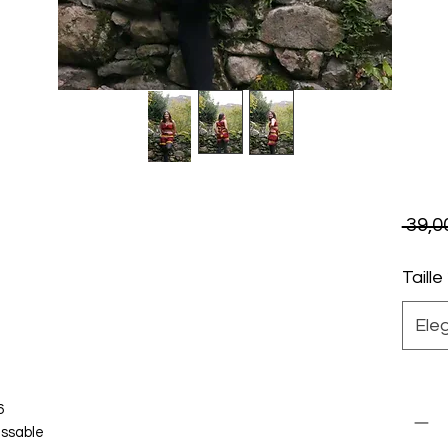
 39,0
Taille
Eleg
Canti
6
assable