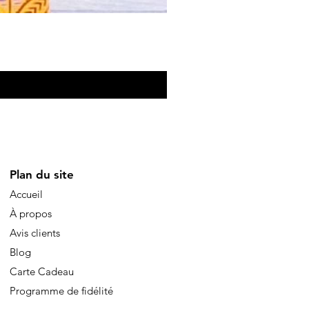
Eventail de poche
Precio
10,00 €
Plan du site
Accueil
À propos
Avis clients
Blog
Carte Cadeau
Programme de fidélité