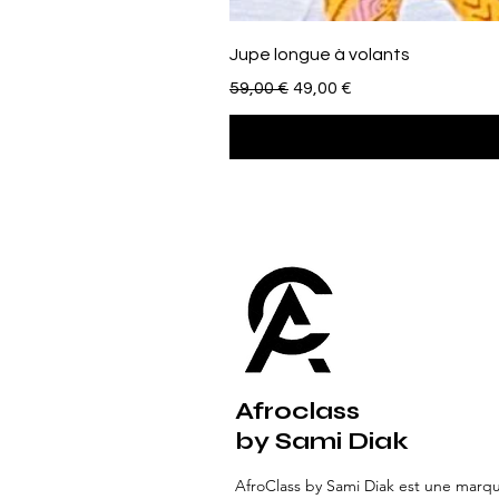
Jupe longue à volants
Precio
Precio de oferta
59,00 €
49,00 €
Afroclass
by Sami Diak
AfroClass by Sami Diak est une marq