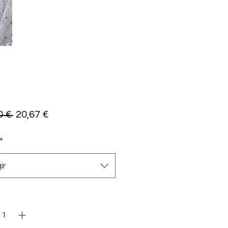
Precio
Precio
0 € 
20,67 €
de
*
oferta
ir
dad
*