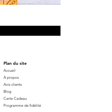
Eventail de poche
Precio
10,00 €
Plan du site
Accueil
À propos
Avis clients
Blog
Carte Cadeau
Programme de fidélité