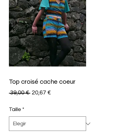
Top croisé cache coeur
Precio
Precio
 39,00 € 
20,67 €
de
Taille
*
oferta