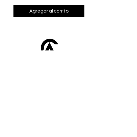
Agregar al carrito
Afroclass
by Sami Diak
AfroClass by Sami Diak est une marque de
vêtements wax pour femmes et hommes.
Retrouvez toute la mode africaine dans notre
showroom près de Toulouse.
Boutique
Homme
Femme
Sacs
Accessoires