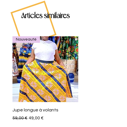
Articles similaires
Nouveauté
Jupe longue à volants
Eventail de poche
Precio
Precio de oferta
Precio
59,00 €
49,00 €
10,00 €