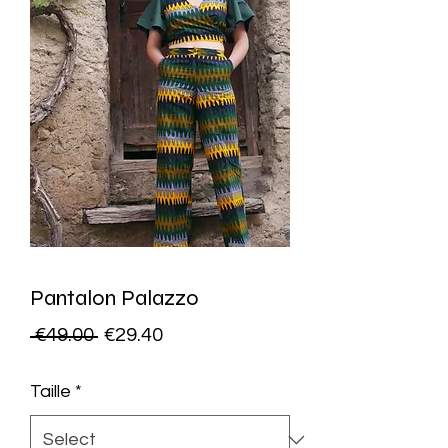
Pantalon Palazzo
Regular
Sale
 €49.00 
€29.40
Price
Price
Taille
*