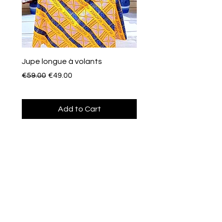
Jupe longue à volants
Eventail de poche
Regular Price
Sale Price
Price
€59.00
€49.00
€10.00
Add to Cart
Afroclass
by Sami Diak