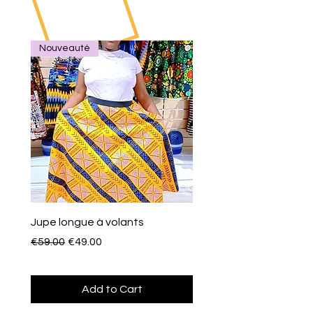
Nouveauté
Jupe longue à volants
Eventail de poche
Regular Price
Sale Price
Price
€59.00
€49.00
€10.00
Add to Cart