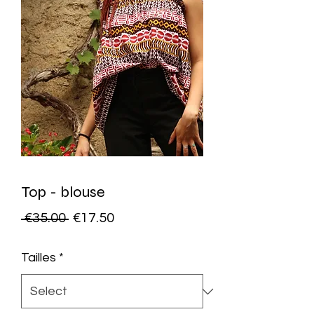
Top - blouse
Regular
Sale
 €35.00 
€17.50
Price
Price
Tailles
*