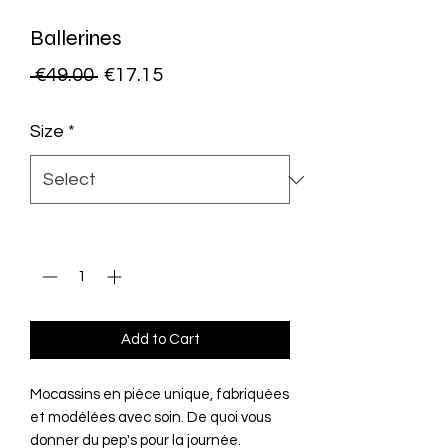
Ballerines
Regular
Sale
 €49.00 
€17.15
Price
Price
Size
*
Quantity
*
Add to Cart
Mocassins en pièce unique, fabriquées
et modélées avec soin. De quoi vous
donner du pep's pour la journée.