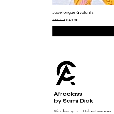
Jupe longue à volants
Regular Price
Sale Price
€59.00
€49.00
Afroclass
by Sami Diak
AfroClass by Sami Diak est une marq