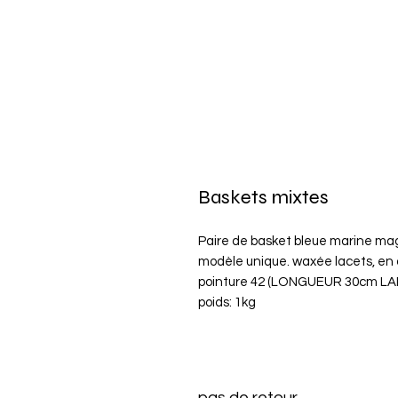
Baskets mixtes
Paire de basket bleue marine ma
modèle unique. waxée lacets, en d
pointure 42 (LONGUEUR 30cm L
poids: 1kg
pas de retour