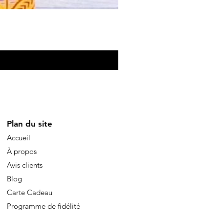
Eventail de poche
Price
€10.00
Plan du site
Accueil
À propos
Avis clients
Blog
Carte Cadeau
Programme de fidélité