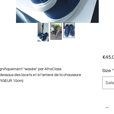
€45.
gnifiquement "waxée" par AfroClass
Size
*
essous des lacets et à l'arriere de la chaussure
ARGEUR 10cm)
Sel
Quanti