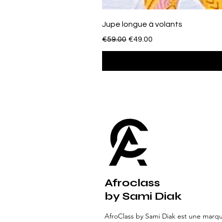
Jupe longue à volants
Regular Price
Sale Price
€59.00
€49.00
Afroclass
by Sami Diak
AfroClass by Sami Diak est une marq