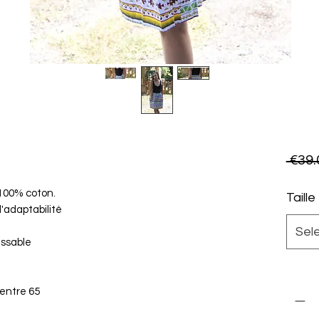
 €39.
 100% coton.
Taille
d'adaptabilité
Sel
assable
Quanti
 entre 65