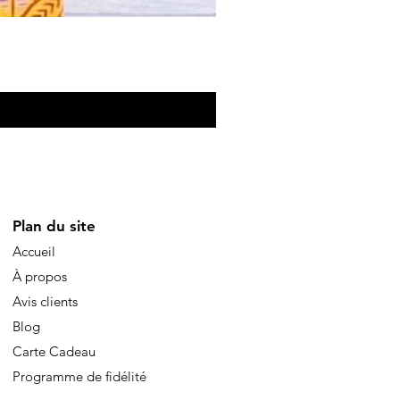
Eventail de poche
Price
€10.00
Plan du site
Accueil
À propos
Avis clients
Blog
Carte Cadeau
Programme de fidélité