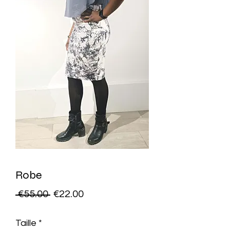
Robe
Regular
Sale
 €55.00 
€22.00
Price
Price
Taille
*