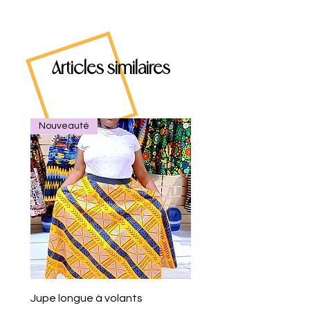
Articles similaires
Nouveauté
Jupe longue à volants
Eventail de poche