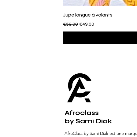
Jupe longue à volants
Regular Price
Sale Price
€59.00
€49.00
Afroclass
by Sami Diak
AfroClass by Sami Diak est une marq