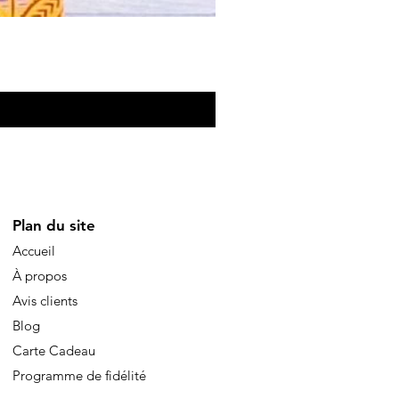
Eventail de poche
Price
€10.00
Plan du site
Accueil
À propos
Avis clients
Blog
Carte Cadeau
Programme de fidélité