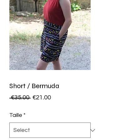
Short / Bermuda
Regular
Sale
 €35.00 
€21.00
Price
Price
Taille
*