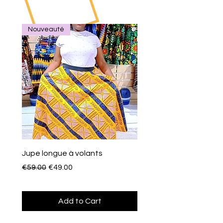
Nouveauté
Jupe longue à volants
Eventail de poche
Regular Price
Sale Price
Price
€59.00
€49.00
€10.00
Add to Cart