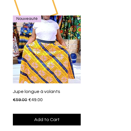
Nouveauté
Jupe longue à volants
Eventail de poche
Regular Price
Sale Price
Price
€59.00
€49.00
€10.00
Add to Cart