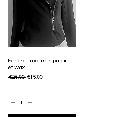
Écharpe mixte en polaire
et wax
Regular
Sale
 €25.00 
€15.00
Price
Price
Quantity
*