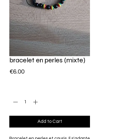
bracelet en perles (mixte)
Price
€6.00
Quantity
*
Add to Cart
Bracelet en perles et cauris. Il s'adapte