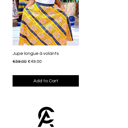
Jupe longue à volants
Eventail de poche
Regular Price
Sale Price
Price
€59.00
€49.00
€10.00
Add to Cart