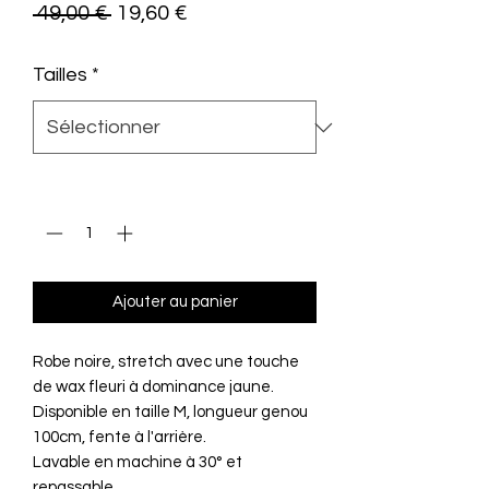
Prix
Prix
 49,00 € 
19,60 €
original
promotionnel
Tailles
*
Quantité
*
Ajouter au panier
Robe noire, stretch avec une touche
de wax fleuri à dominance jaune.
Disponible en taille M, longueur genou
100cm, fente à l'arrière.
Lavable en machine à 30° et
repassable