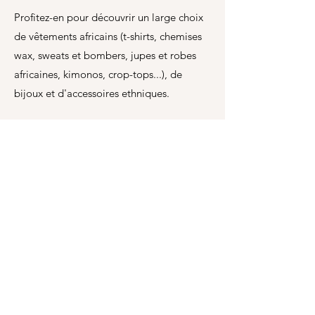
Profitez-en pour découvrir un large choix
de vêtements africains (t-shirts, chemises
wax, sweats et bombers, jupes et robes
africaines, kimonos, crop-tops...), de
bijoux et d'accessoires ethniques.
Uniquement sur réservation.
PRENDRE RDV
Afroclass
by Sami Diak