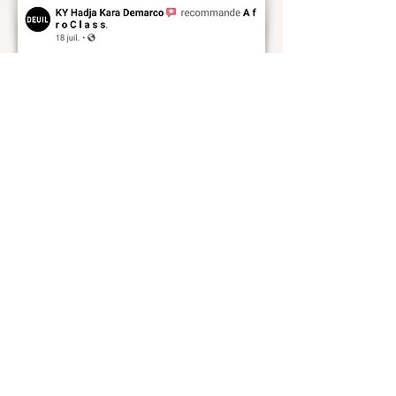
Afroclass
by Sami Diak
AfroClass by Sami Diak est une marque de
vêtements wax pour femmes et hommes.
Retrouvez toute la mode africaine dans notre
showroom près de Toulouse.
Boutique
Homme
Femme