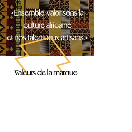
« Ensemble, valorisons la
culture africaine
et nos talentueux artisans. »
Valeurs de la marque
AfroClass est une marque franco-
ivoirienne conçue et gérée par Sami Diak.
À travers un style coloré, la couturière et
créatrice d'accessoires poursuit le projet
de perpétuer les basiques de la mode