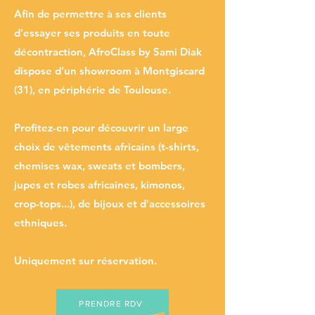
Afin de permettre à ses clients
d'essayer ses produits en toute
décontraction, AfroClass by Sami Diak
dispose d'un showroom à Montgiscard
(31), en périphérie de Toulouse.
Profitez-en pour découvrir un large
choix de vêtements africains (t-shirts,
chemises wax, sweats et bombers,
jupes et robes africaines, kimonos,
crop-tops...), de bijoux et d'accessoires
ethniques.
Uniquement sur réservation.
PRENDRE RDV