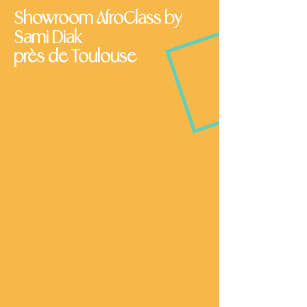
Showroom AfroClass by
Sami Diak
près de Toulouse