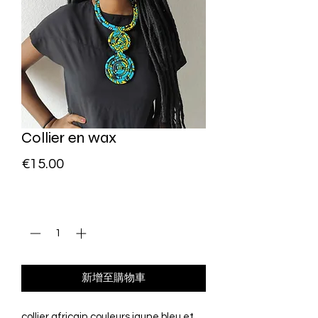
Collier en wax
價
€15.00
格
數量
*
新增至購物車
collier africain couleurs jaune bleu et 