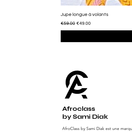
Jupe longue à volants
一般價格
促銷價格
€59.00
€49.00
Afroclass
by Sami Diak
AfroClass by Sami Diak est une marq