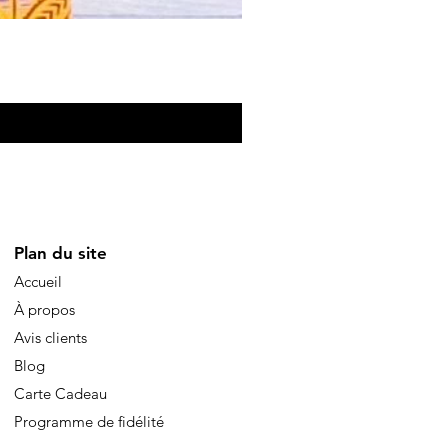
Eventail de poche
價格
€10.00
Plan du site
Accueil
À propos
Avis clients
Blog
Carte Cadeau
Programme de fidélité