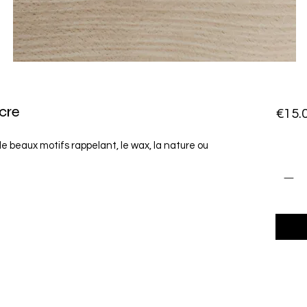
acre
€15.
e beaux motifs rappelant, le wax, la nature ou
數量
*