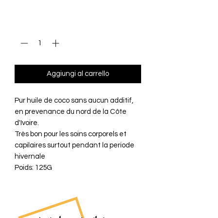
regolare
scontato
Quantità
*
Aggiungi al carrello
Pur huile de coco sans aucun additif, 
en prevenance du nord de la Côte 
d'Ivoire.

Très bon pour les soins corporels et 
capilaires surtout pendant la periode 
hivernale
