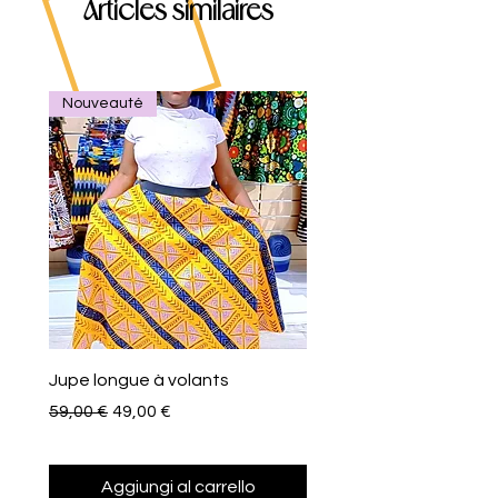
Articles similaires
Nouveauté
Jupe longue à volants
Eventail de poche
Prezzo regolare
Prezzo scontato
Prezzo
59,00 €
49,00 €
10,00 €
Aggiungi al carrello