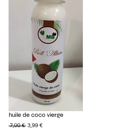
huile de coco vierge
Prezzo
Prezzo
 7,00 € 
3,99 €