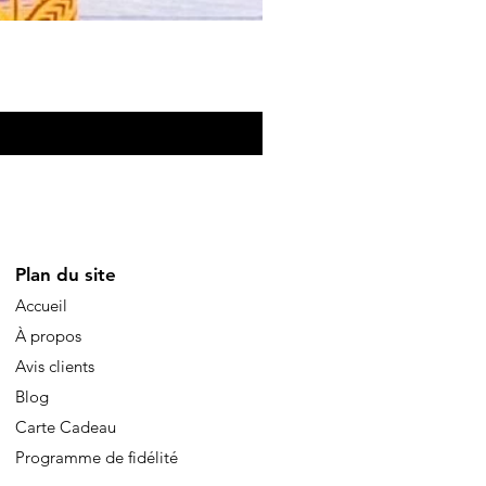
Eventail de poche
Prezzo
10,00 €
Plan du site
Accueil
À propos
Avis clients
Blog
Carte Cadeau
Programme de fidélité