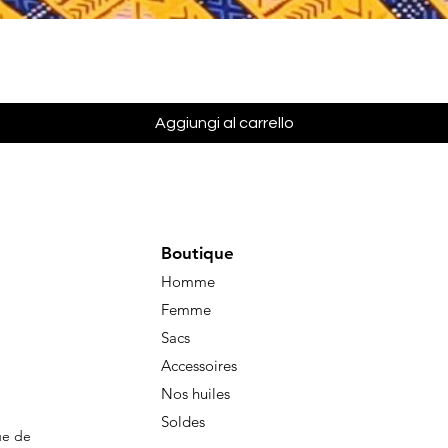
Vista rapida
Aggiungi al carrello
Boutique
Homme
Femme
Sacs
Accessoires
Nos huiles
Soldes
ue de