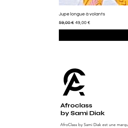
Jupe longue à volants
Prezzo regolare
Prezzo scontato
59,00 €
49,00 €
Afroclass
by Sami Diak
AfroClass by Sami Diak est une marq