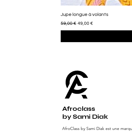
Jupe longue à volants
Prezzo regolare
Prezzo scontato
59,00 €
49,00 €
Afroclass
by Sami Diak
AfroClass by Sami Diak est une marq