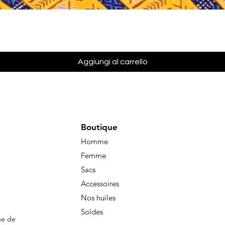
Vista rapida
Aggiungi al carrello
Boutique
Homme
Femme
Sacs
Accessoires
Nos huiles
Soldes
ue de