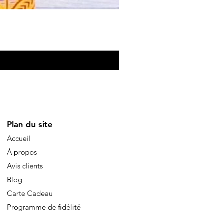
Eventail de poche
Prezzo
10,00 €
Plan du site
Accueil
À propos
Avis clients
Blog
Carte Cadeau
Programme de fidélité