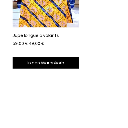
Jupe longue à volants
Eventail de poche
Standardpreis
Sale-Preis
Preis
59,00 €
49,00 €
10,00 €
In den Warenkorb
Afroclass
by Sami Diak