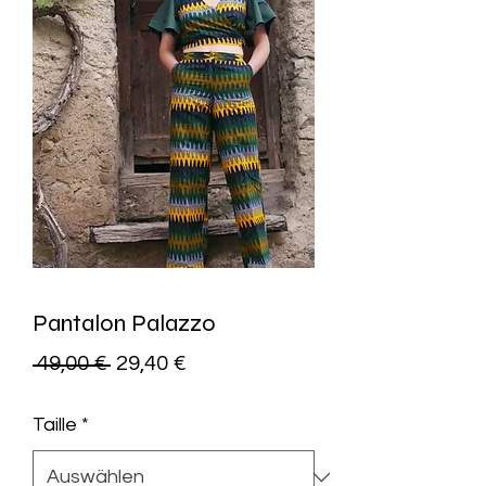
Pantalon Palazzo
Standardpreis
Sale-
 49,00 € 
29,40 €
Preis
Taille
*