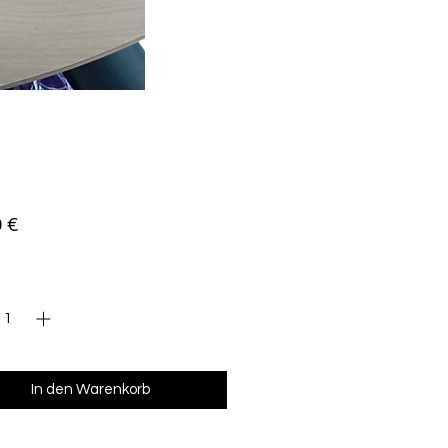
Preis
 €
l
*
In den Warenkorb