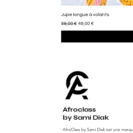
Jupe longue à volants
Standardpreis
Sale-Preis
59,00 €
49,00 €
Afroclass
by Sami Diak
AfroClass by Sami Diak est une marq