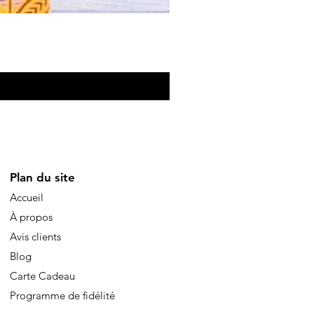
Eventail de poche
Preis
10,00 €
Plan du site
Accueil
À propos
Avis clients
Blog
Carte Cadeau
Programme de fidélité