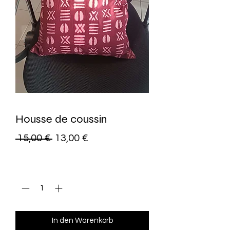
Housse de coussin
Standardpreis
Sale-
 15,00 € 
13,00 €
Preis
Anzahl
*
In den Warenkorb