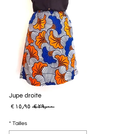
Jupe droite
سعر
سعر
 ‏٢٩٫٠٠ € 
عادي
البيع
*
Tailles