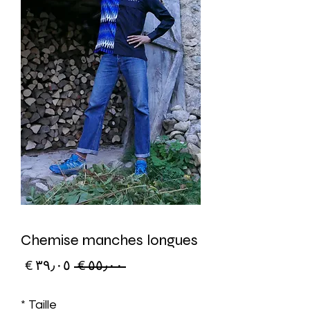
Chemise manches longues
سعر
سعر
 ‏٥٥٫٠٠ € 
عادي
البيع
*
Taille