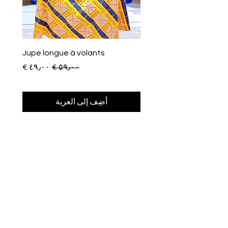
Jupe longue à volants
سعر عادي
سعر البيع
أضِف إلى العربة
Afroclass
by Sami Diak