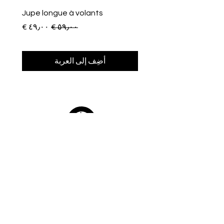
Jupe longue à volants
سعر عادي
سعر البيع
أضِف إلى العربة
Afroclass
by Sami Diak
AfroClass by Sami Diak est une marque de
vêtements wax pour femmes et hommes.
Retrouvez toute la mode africaine dans notre
showroom près de Toulouse.
Boutique